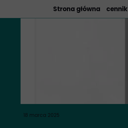
google-site-verification=67ut7DD_1puZmFkft5k5CVZWHISc1sLbanwMVpDWDM4
Strona główna
cennik
18 marca 2025