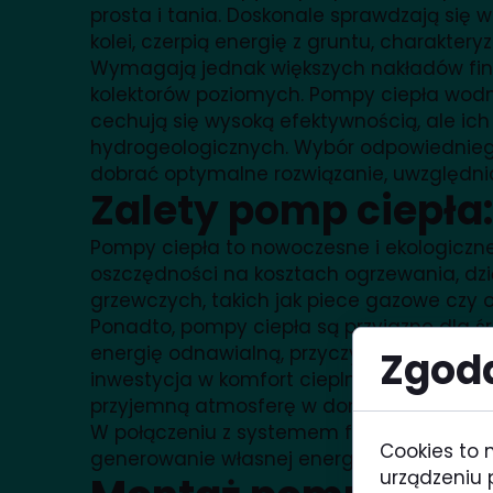
prosta i tania. Doskonale sprawdzają się
kolei, czerpią energię z gruntu, charakte
Wymagają jednak większych nakładów fina
kolektorów poziomych. Pompy ciepła wodn
cechują się wysoką efektywnością, ale ic
hydrogeologicznych. Wybór odpowiedniego
dobrać optymalne rozwiązanie, uwzględnia
Zalety pomp ciepła:
Pompy ciepła to nowoczesne i ekologiczne 
oszczędności na kosztach ogrzewania, dz
grzewczych, takich jak piece gazowe czy o
Ponadto, pompy ciepła są przyjazne dla ś
energię odnawialną, przyczyniają się do z
Zgoda
inwestycja w komfort cieplny. Zapewniaj
przyjemną atmosferę w domu. Dodatkowo, 
W połączeniu z systemem fotowoltaicznym,
Cookies to 
generowanie własnej energii elektrycznej d
urządzeniu 