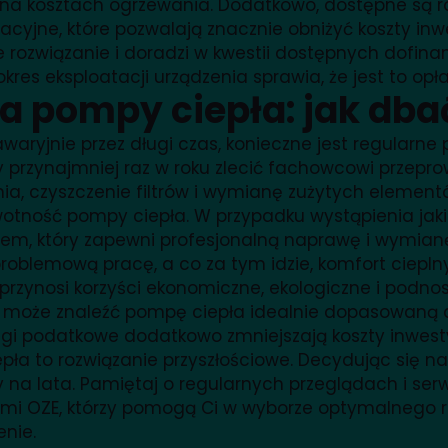
na kosztach ogrzewania. Dodatkowo, dostępne są r
acyjne, które pozwalają znacznie obniżyć koszty inwe
 rozwiązanie i doradzi w kwestii dostępnych dofina
 okres eksploatacji urządzenia sprawia, że jest to op
a pompy ciepła: jak dba
waryjnie przez długi czas, konieczne jest regularn
by przynajmniej raz w roku zlecić fachowcowi przepr
ia, czyszczenie filtrów i wymianę zużytych elemen
wotność pompy ciepła. W przypadku wystąpienia jak
em, który zapewni profesjonalną naprawę i wymianę
problemową pracę, a co za tym idzie, komfort cieplny
przynosi korzyści ekonomiczne, ekologiczne i podnosi
 może znaleźć pompę ciepła idealnie dopasowaną d
i podatkowe dodatkowo zmniejszają koszty inwestycji,
pła to rozwiązanie przyszłościowe. Decydując się n
ny na lata. Pamiętaj o regularnych przeglądach i se
tami OZE, którzy pomogą Ci w wyborze optymalnego r
enie.