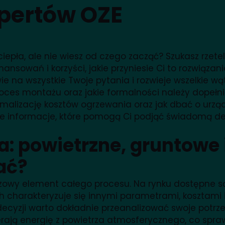
pertów OZE
pła, ale nie wiesz od czego zacząć? Szukasz rzet
inansowań i korzyści, jakie przyniesie Ci to rozwiąza
 na wszystkie Twoje pytania i rozwieje wszelkie wąt
ga proces montażu oraz jakie formalności należy dop
malizację kosztów ogrzewania oraz jak dbać o urządze
 informacje, które pomogą Ci podjąć świadomą dec
: powietrzne, gruntowe 
ać?
zowy element całego procesu. Na rynku dostępne są
 charakteryzuje się innymi parametrami, kosztami in
ecyzji warto dokładnie przeanalizować swoje potrze
ają energię z powietrza atmosferycznego, co sprawi