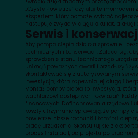
zwrócić dzięki znacznym oszczędnościom 
„Czyste Powietrze” czy ulgi termomoderniz
ekspertem, który pomoże wybrać najlepsze
następuje zwykle w ciągu kilku lat, a długi
Serwis i konserwacj
Aby pompa ciepła działała sprawnie i beza
technicznych i konserwacji. Zaleca się, a
sprawdzenie stanu technicznego urządzen
uniknąć poważnych awarii i przedłużyć ży
skontaktować się z autoryzowanym serwis
inwestycja, która zapewnia jej długą i bez
Montaż pompy ciepła to inwestycja, która 
wachlarzowi dostępnych rozwiązań, każdy
finansowych. Dofinansowania rządowe i ulg
koszty utrzymania sprawiają, że pompy cie
powietrze, niższe rachunki i komfort ciepl
pracę urządzenia. Skonsultuj się z eksper
proces instalacji, od projektu po uruchomi