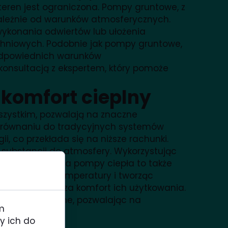
teren jest ograniczona. Pompy gruntowe, z
iezależnie od warunków atmosferycznych.
ykonania odwiertów lub ułożenia
chniowych. Podobnie jak pompy gruntowe,
 odpowiednich warunków
onsultacją z ekspertem, który pomoże
 komfort cieplny
wszystkim, pozwalają na znaczne
 porównaniu do tradycyjnych systemów
, co przekłada się na niższe rachunki.
 substancji do atmosfery. Wykorzystując
etrza. Instalacja pompy ciepła to także
jąc wahania temperatury i tworząc
ze, co zwiększa komfort ich użytkowania.
ne i ekonomiczne, pozwalając na
m
y ich do