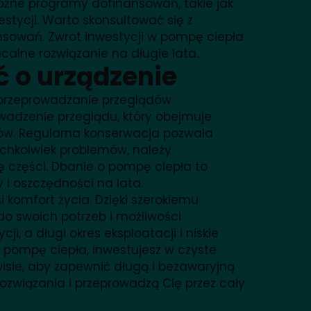
óżne programy dofinansowań, takie jak
stycji. Warto skonsultować się z
nsowań. Zwrot inwestycji w pompę ciepła
łacalne rozwiązanie na długie lata.
ć o urządzenie
e przeprowadzanie przeglądów
owadzenie przeglądu, który obejmuje
tów. Regularna konserwacja pozwala
ichkolwiek problemów, należy
 części. Dbanie o pompę ciepła to
 i oszczędności na lata.
 komfort życia. Dzięki szerokiemu
o swoich potrzeb i możliwości
 a długi okres eksploatacji i niskie
a pompę ciepła, inwestujesz w czyste
rwisie, aby zapewnić długą i bezawaryjną
ozwiązania i przeprowadzą Cię przez cały