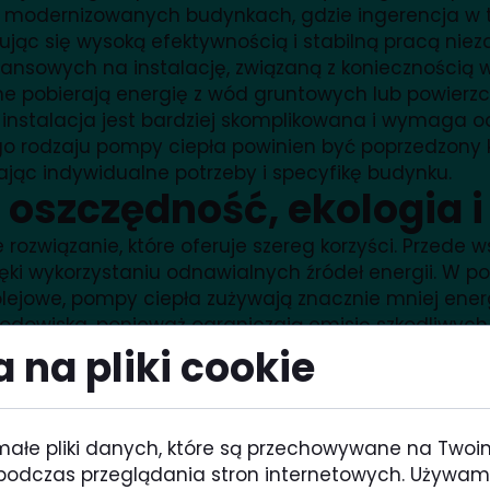
 w modernizowanych budynkach, gdzie ingerencja w 
ryzując się wysoką efektywnością i stabilną pracą n
nsowych na instalację, związaną z koniecznością w
e pobierają energię z wód gruntowych lub powierz
h instalacja jest bardziej skomplikowana i wymaga
 rodzaju pompy ciepła powinien być poprzedzony k
jąc indywidualne potrzeby i specyfikę budynku.
 oszczędność, ekologia i
rozwiązanie, które oferuje szereg korzyści. Przede 
ięki wykorzystaniu odnawialnych źródeł energii. W
lejowe, pompy ciepła zużywają znacznie mniej energii
rodowiska, ponieważ ograniczają emisję szkodliwych
mniejszenia śladu węglowego i poprawy jakości powi
 na pliki cookie
ą one równomierne ogrzewanie pomieszczeń, eliminu
nowoczesne pompy ciepła są ciche i łatwe w obsłud
 pompy ciepła stają się jeszcze bardziej ekologicz
małe pliki danych, które są przechowywane na Twoi
o zasilania urządzenia.
podczas przeglądania stron internetowych. Używam