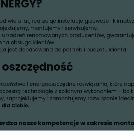
ENERGY?
d wielu lat, realizując instalacje grzewcze i klimat
ojektujemy, montujemy i serwisujemy.
z urządzeń renomowanych producentów, gwarantując
awna obsługa klientów
cja jest dopasowana do potrzeb i budżetu klienta.
i oszczędność
ieczeństwo i energooszczędne rozwiązania, które n
owoczesną technologię z solidnym wykonaniem – bo k
y, zaprojektujemy i zamontujemy rozwiązanie ideal
dla Ciebie.
ierdza nasze kompetencje w zakresie mont