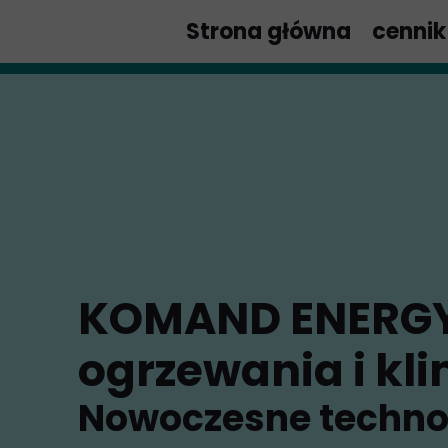
google-site-verification=67ut7DD_1puZmFkft5k5CVZWHISc1sLbanwMVpDWDM4
Strona główna
cennik
KOMAND ENERGY 
ogrzewania i kli
Nowoczesne technol