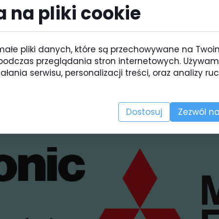
 na pliki cookie
rządzenia renomowanych marek, takich jak
małe pliki danych, które są przechowywane na Twoi
i Electric, DAIKIN ,
Haie
podczas przeglądania stron internetowych. Używam
łania serwisu, personalizacji treści, oraz analizy ru
s,Bosch,
Dostosuj
Zezwól na