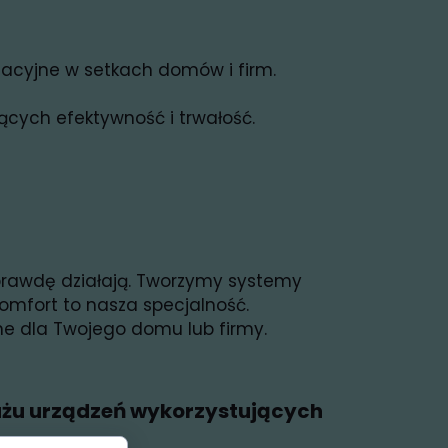
yzacyjne w setkach domów i firm.
ych efektywność i trwałość.
aprawdę działają. Tworzymy systemy
omfort to nasza specjalność.
ne dla Twojego domu lub firmy.
ażu urządzeń wykorzystujących