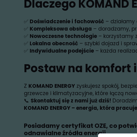
Dlaczego KOMAND 
✅
Doświadczenie i fachowość
– działamy o
✅
Kompleksowa obsługa
– doradzamy, pr
✅
Nowoczesne technologie
– korzystamy 
✅
Lokalna obecność
– szybki dojazd i spr
✅
Indywidualne podejście
– każda realiza
Postaw na komfort 
Z
KOMAND ENERGY
zyskujesz spokój, bezp
grzewcze i klimatyzacyjne, które łączą n
📞
Skontaktuj się z nami już dziś!
Doradzim
KOMAND ENERGY – energia, która pracuje 
Posiadamy certyfikat OZE, co potw
odnawialne źródła energii.