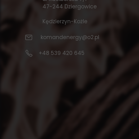
47-244 Dziergowice
Kędzierzyn-Kożle
komandenergy@o2.pl
+48 539 420 645