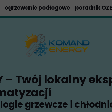
ogrzewanie podłogowe
poradnik OZ
– Twój lokalny eksp
matyzacji
ogie grzewcze i chłodni