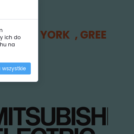
m
r
,
AUX
,
YORK
, GREE
y ich do
chu na
 wszystkie