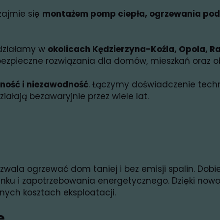
zajmie się
montażem pomp ciepła, ogrzewania pod
działamy w
okolicach Kędzierzyna-Koźla, Opola, Ra
bezpieczne rozwiązania dla domów, mieszkań oraz o
ność i niezawodność
. Łączymy doświadczenie tech
ziałają bezawaryjnie przez wiele lat.
pozwala ogrzewać dom taniej i bez emisji spalin. D
ynku i zapotrzebowania energetycznego. Dzięki n
nych kosztach eksploatacji.
e